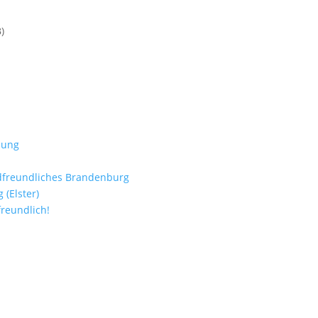
)
lung
adfreundliches Brandenburg
(Elster)
freundlich!