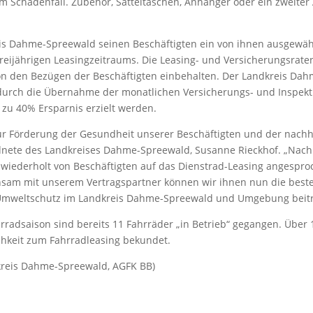
im Schadenfall. Zubehör, Satteltaschen, Anhänger oder ein zweite
eis Dahme-Spreewald seinen Beschäftigten ein von ihnen ausgewäh
reijährigen Leasingzeitraums. Die Leasing- und Versicherungsrat
n den Bezügen der Beschäftigten einbehalten. Der Landkreis Dah
 durch die Übernahme der monatlichen Versicherungs- und Inspekt
zu 40% Ersparnis erzielt werden.
 zur Förderung der Gesundheit unserer Beschäftigten und der nachh
eordnete des Landkreises Dahme-Spreewald, Susanne Rieckhof. „Nac
r wiederholt von Beschäftigten auf das Dienstrad-Leasing angespro
insam mit unserem Vertragspartner können wir ihnen nun die best
mweltschutz im Landkreis Dahme-Spreewald und Umgebung beitr
adsaison sind bereits 11 Fahrräder „in Betrieb“ gegangen. Über 
ichkeit zum Fahrradleasing bekundet.
dkreis Dahme-Spreewald, AGFK BB)