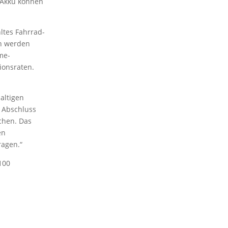
r Akku können
ltes Fahrrad-
en werden
me-
ionsraten.
altigen
h Abschluss
chen. Das
en
agen.“
100