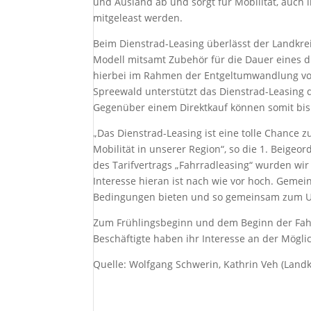
und Ausland ab und sorgt für Mobilität, auch 
mitgeleast werden.
Beim Dienstrad-Leasing überlässt der Landkr
Modell mitsamt Zubehör für die Dauer eines d
hierbei im Rahmen der Entgeltumwandlung vo
Spreewald unterstützt das Dienstrad-Leasing
Gegenüber einem Direktkauf können somit bis 
„Das Dienstrad-Leasing ist eine tolle Chance
Mobilität in unserer Region“, so die 1. Beig
des Tarifvertrags „Fahrradleasing“ wurden wi
Interesse hieran ist nach wie vor hoch. Geme
Bedingungen bieten und so gemeinsam zum U
Zum Frühlingsbeginn und dem Beginn der Fahrr
Beschäftigte haben ihr Interesse an der Mögl
Quelle: Wolfgang Schwerin, Kathrin Veh (Lan