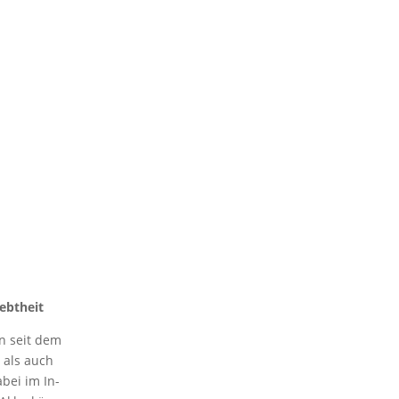
iebtheit
n seit dem
 als auch
abei im In-