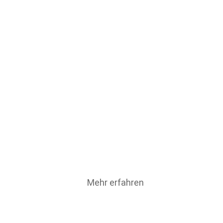
nsiven Zusammenarbeit zwischen engagierten Mitgliedskommunen
Mehr erfahren