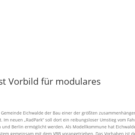
t Vorbild für modulares
der Gemeinde Eichwalde der Bau einer der größten zusammenhäng
. Im neuen „RadPark“ soll dort ein reibungsloser Umstieg vom Fahr
 und Berlin ermöglicht werden. Als Modellkommune hat Eichwald
stem gemeinsam mit dem VBB vorangetrieben. Das Vorhaben ist de