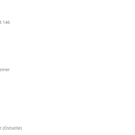
t 146
 einer
 (Ostseite)