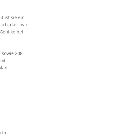
 ist sie ein
ich, dass wir
Genilke bei
n sowie 208
mit
plan
 in