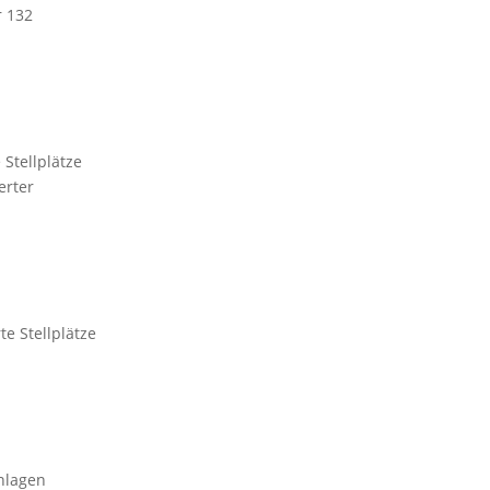
r 132
Stellplätze
erter
e Stellplätze
nlagen