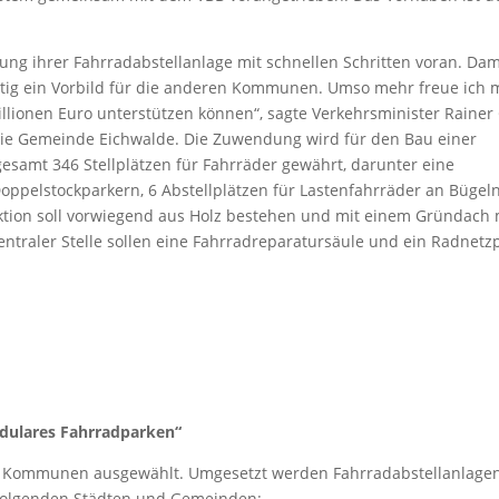
g ihrer Fahrradabstellanlage mit schnellen Schritten voran. Damit
eitig ein Vorbild für die anderen Kommunen. Umso mehr freue ich m
illionen Euro unterstützen können“, sagte Verkehrsminister Rainer 
e Gemeinde Eichwalde. Die Zuwendung wird für den Bau einer
esamt 346 Stellplätzen für Fahrräder gewährt, darunter eine
oppelstockparkern, 6 Abstellplätzen für Lastenfahrräder an Bügel
uktion soll vorwiegend aus Holz bestehen und mit einem Gründach 
entraler Stelle sollen eine Fahrradreparatursäule und ein Radnetz
dulares Fahrradparken“
13 Kommunen ausgewählt. Umgesetzt werden Fahrradabstellanlagen
folgenden Städten und Gemeinden: