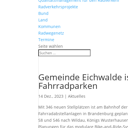
Qualitätsmanagement für den Radverkehr
Radverkehrsprojekte
Bund
Land
Kommunen
Radwegenetz
Termine
Seite wählen
Gemeinde Eichwalde is
Fahrradparken
14 Dez., 2023
|
Aktuelles
Mit 346 neuen Stellplätzen ist am Bahnhof 
Fahrradabstellanlagen in Brandenburg geplant
S8 und S46 nach Wildau, Königs Wusterhausen
Planungen für das modulare Bike-and-Ride-Sy