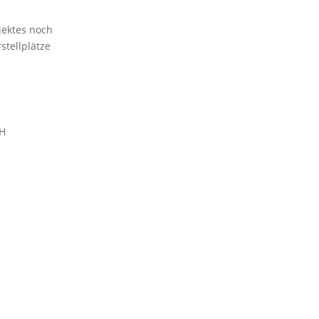
jektes noch
stellplätze
bH