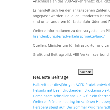
Anschlüsse an das VBB-Verkehrsnetz: RE4, RB
Es handelt sich bei den angegebenen Zahlen um
angepasst werden. Bei allen Standorten ist ei
sind unter anderem für Lastenfahrräder und
Weitere Informationen zu den vorgestellten P
brandenburg.de/radverkehrsprojekte/land/
.
Quellen: Ministerium für Infrastruktur und 
Grafik und Beitragsbild: VBB Verkehrsverbun
Suchen
Neueste Beiträge
nach:
Halbzeit der diesjährigen AGFK-Projektentwick
Helsinki mit beeindruckendem Brückenprojekt
Gemeinsam schneller ans Ziel – für ein fahrr
Weiteres Präsenzmeeting im schönen Herzberg 
Herzberg steigt auf! Der Sommer wird fahrrad