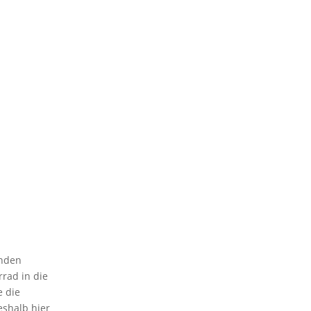
enden
rad in die
e die
shalb hier