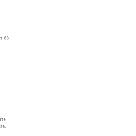
er 88
r
rte
tze.