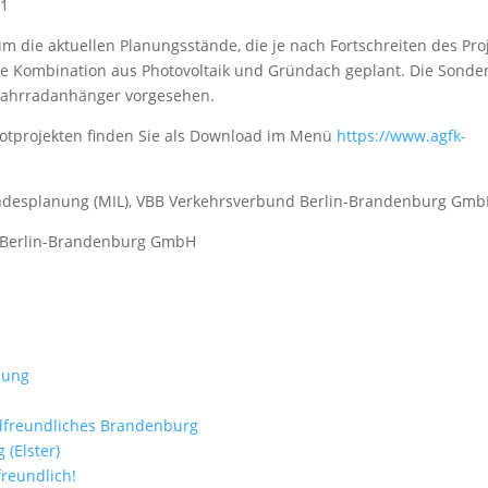
21
 die aktuellen Planungsstände, die je nach Fortschreiten des Pro
ne Kombination aus Photovoltaik und Gründach geplant. Die Sonder
 Fahrradanhänger vorgesehen.
ilotprojekten finden Sie als Download im Menü
https://www.agfk-
Landesplanung (MIL), VBB Verkehrsverbund Berlin-Brandenburg Gm
d Berlin-Brandenburg GmbH
lung
adfreundliches Brandenburg
(Elster)
freundlich!