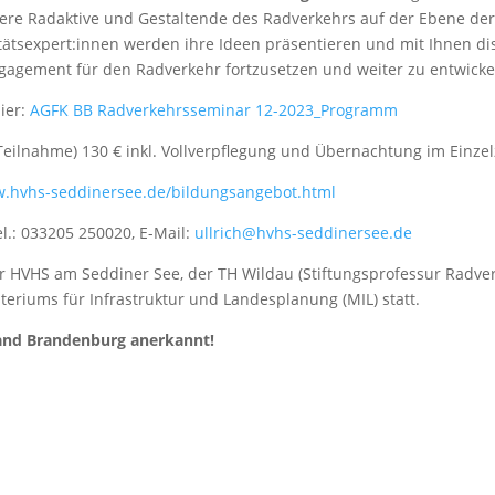
re Radaktive und Gestaltende des Radverkehrs auf der Ebene der
sexpert:innen werden ihre Ideen präsentieren und mit Ihnen dis
ngagement für den Radverkehr fortzusetzen und weiter zu entwicke
ier:
AGFK BB Radverkehrsseminar 12-2023_Programm
Teilnahme) 130 € inkl. Vollverpflegung und Übernachtung im Einze
w.hvhs-seddinersee.de/bildungsangebot.html
el.: 033205 250020, E-Mail:
ullrich@hvhs-seddinersee.de
er HVHS am Seddiner See, der TH Wildau (Stiftungsprofessur Radve
eriums für Infrastruktur und Landesplanung (MIL) statt.
 Land Brandenburg anerkannt!