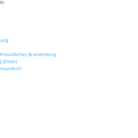
B)
lung
adfreundliches Brandenburg
(Elster)
freundlich!