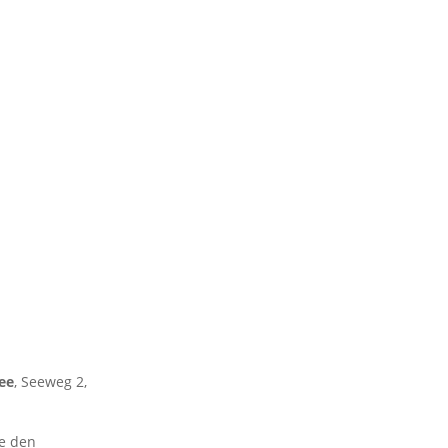
B
ee
, Seeweg 2,
ie den