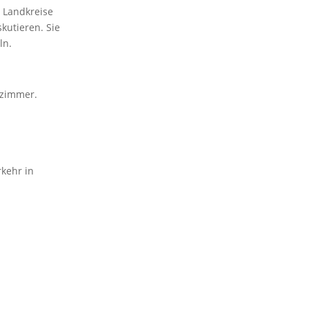
 Landkreise
kutieren. Sie
ln.
lzimmer.
rkehr in