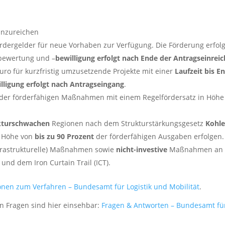
inzureichen
ördergelder für neue Vorhaben zur Verfügung. Die Förderung erfolg
sbewertung und –
bewilligung erfolgt nach Ende der Antragseinreic
uro für kurzfristig umzusetzende Projekte mit einer
Laufzeit bis E
lligung erfolgt nach Antragseingang
.
ng der förderfähigen Maßnahmen mit einem Regelfördersatz in Höh
kturschwachen
Regionen nach dem Strukturstärkungsgesetz
Kohle
n Höhe von
bis zu 90 Prozent
der förderfähigen Ausgaben erfolgen.
frastrukturelle) Maßnahmen sowie
nicht-investive
Maßnahmen an d
nd dem Iron Curtain Trail (ICT).
onen zum Verfahren – Bundesamt für Logistik und Mobilität
.
en Fragen sind hier einsehbar:
Fragen & Antworten – Bundesamt für