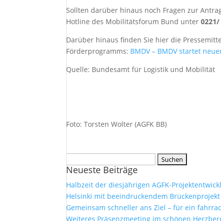
Sollten darüber hinaus noch Fragen zur Antrag
Hotline des Mobilitätsforum Bund unter
0221/
Darüber hinaus finden Sie hier die Pressemit
Förderprogramms:
BMDV – BMDV startet neuen
Quelle: Bundesamt für Logistik und Mobilität
Foto: Torsten Wolter (AGFK BB)
Suchen
Neueste Beiträge
nach:
Halbzeit der diesjährigen AGFK-Projektentwick
Helsinki mit beeindruckendem Brückenprojekt
Gemeinsam schneller ans Ziel – für ein fahrr
Weiteres Präsenzmeeting im schönen Herzberg 