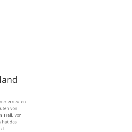
land
iner erneuten
outen von
n Trail
. Vor
 hat das
zt.