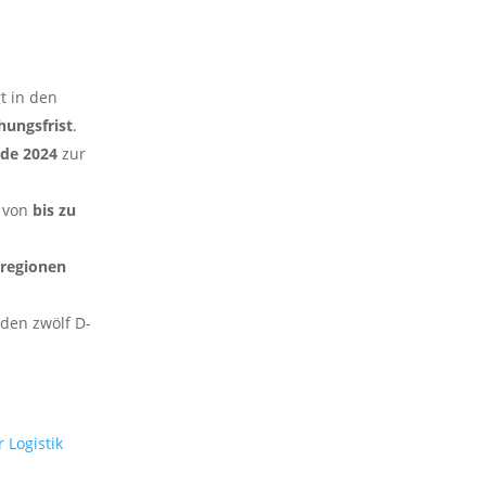
t in den
hungsfrist
.
nde 2024
zur
e von
bis zu
regionen
en zwölf D-
 Logistik